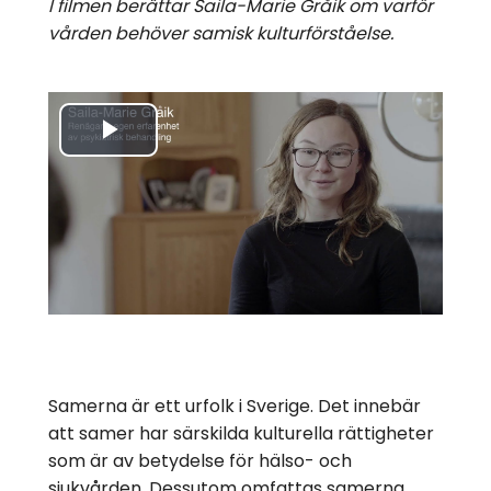
I filmen berättar Saila-Marie Gråik om varför
vården behöver samisk kulturförståelse.
Spela
upp
video
Samerna är ett urfolk i Sverige. Det innebär
att samer har särskilda kulturella rättigheter
som är av betydelse för hälso- och
sjukvården. Dessutom omfattas samerna