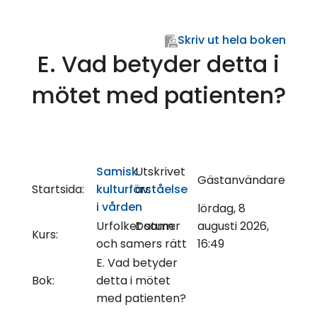
Skriv ut hela boken
E. Vad betyder detta i
mötet med patienten?
Samisk
Utskrivet
Gästanvändare
Startsida:
kulturförståelse
av:
i vården
lördag, 8
Urfolket samer
Datum:
augusti 2026,
Kurs:
och samers rätt
16:49
E. Vad betyder
Bok:
detta i mötet
med patienten?