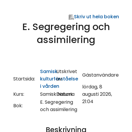
Skriv ut hela boken
E. Segregering och
assimilering
Samisk
Utskrivet
Gästanvändare
Startsida:
kulturförståelse
av:
i vården
lördag, 8
Kurs:
Samisk historia
Datum:
augusti 2026,
21:04
E. Segregering
Bok:
och assimilering
Beskrivning