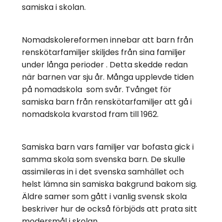
samiska i skolan.
Nomadskolereformen innebar att barn från
renskötarfamiljer skiljdes från sina familjer
under långa perioder . Detta skedde redan
när barnen var sju år. Många upplevde tiden
på nomadskola som svår. Tvånget för
samiska barn från renskötarfamiljer att gå i
nomadskola kvarstod fram till 1962.
Samiska barn vars familjer var bofasta gick i
samma skola som svenska barn. De skulle
assimileras in i det svenska samhället och
helst lämna sin samiska bakgrund bakom sig.
Äldre samer som gått i vanlig svensk skola
beskriver hur de också förbjöds att prata sitt
modersmål i skolan.