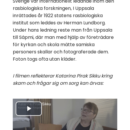
Sverige var internationellt ledande inom den
rasbiologiska forskningen, I Uppsala
inrättades år 1922 statens rasbiologiska
institut som leddes av Herman Lundborg.
Under hans ledning reste man från Uppsala
till Sápmi, där man med hjälp av företrädare
för kyrkan och skola mätte samiska
personers skallar och fotograferade dem.
Foton togs ofta utan kläder.
I filmen reflekterar Katarina Pirak Sikku kring
skam och frågar sig om sorg kan ärvas:
Spela
upp