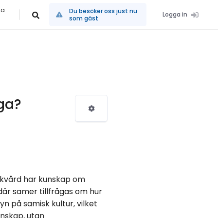
ta
Du besöker oss just nu
Logga in
som gäst
ga?
jukvård har kunskap om
där samer tillfrågas om hur
n på samisk kultur, vilket
unskap, utan