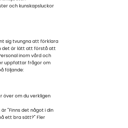
ister och kunskapsluckor
t sig tvungna att förklara
det är lätt att förstå att
Personal inom vård och
mer uppfattar frågor om
å följande:
r över om du verkligen
är "Finns det något i din
å ett bra sätt?" Fler