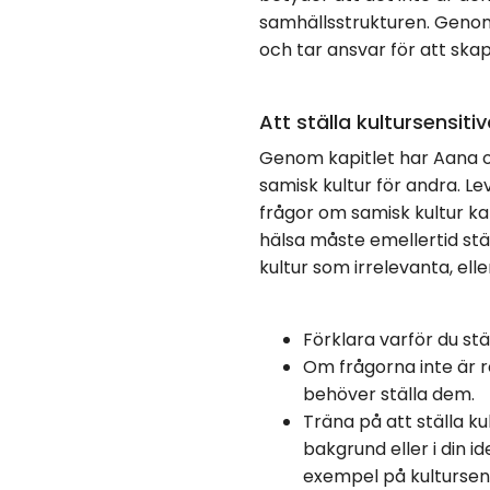
samhällsstrukturen. Genom
och tar ansvar för att skap
Att ställa kultursensiti
Genom kapitlet har Aana oc
samisk kultur för andra. Le
frågor om samisk kultur k
hälsa måste emellertid stäl
kultur som irrelevanta, ell
Förklara varför du stäl
Om frågorna inte är r
behöver ställa dem.
Träna på att ställa ku
bakgrund eller i din i
exempel på kultursensit