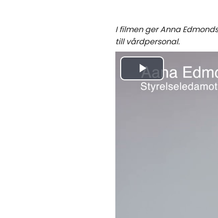
I
filmen ger Anna Edmondss
till vårdpersonal.
Spela
upp
video