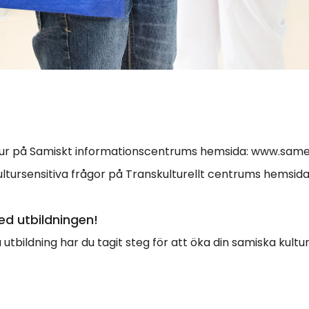
ltur på Samiskt informationscentrums hemsida: www.sam
kultursensitiva frågor på Transkulturellt centrums hemsid
med utbildningen!
utbildning har du tagit steg för att öka din samiska kult