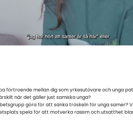
apa förtroende mellan dig som yrkesutövare och unga pat
rskilt när det gäller just samiska unga?
betsgrupp göra för att sänka tröskeln för unga samer? V
rbetsplats spela för att motverka rasism och utsatthet b