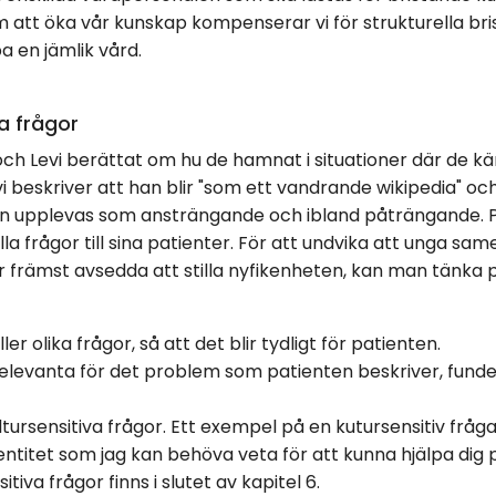
 att öka vår kunskap kompenserar vi för strukturella br
a en jämlik vård.
va frågor
h Levi berättat om hu de hamnat i situationer där de kän
vi beskriver att han blir "som ett vandrande wikipedia" och 
an upplevas som ansträngande och ibland påträngande. 
la frågor till sina patienter. För att undvika att unga sa
er främst avsedda att stilla nyfikenheten, kan man tänka p
ler olika frågor, så att det blir tydligt för patienten.
elevanta för det problem som patienten beskriver, funde
ltursensitiva frågor. Ett exempel på en kutursensitiv fråga 
dentitet som jag kan behöva veta för att kunna hjälpa dig p
iva frågor finns i slutet av kapitel 6.