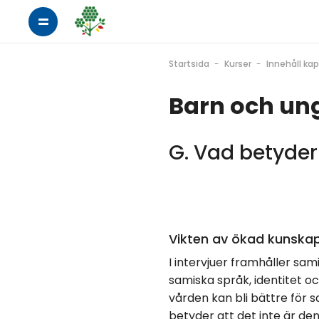
Startsida
Kurser
Innehåll kap
Barn och un
G. Vad betyder
Vikten av ökad kunska
I intervjuer framhåller sa
samiska språk, identitet o
vården kan bli bättre för s
betyder att det inte är de