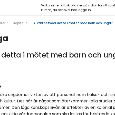
Välkommen att skrolla ner på sidan för att star
kursen, du behöver inte logga in.
itel 7
Kapitel 7
G. Vad betyder detta i mötet med barn och unga?
ga
 detta i mötet med barn och un
p
miska ungdomar vikten av att personal inom hälso- och s
ch kultur. Det här är något som återkommer i alla studier 
amer. Den låga kunskapsnivån är effekter av en kolonial sy
n enskilda vårdpersonalen som ska lastas för bristande k