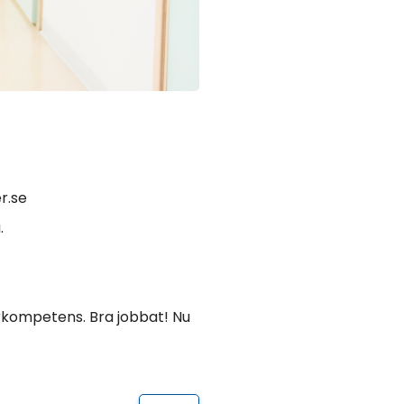
er.se
a.
urkompetens. Bra jobbat! Nu