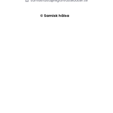
samiskhalsa@regionvasterbotten.se
© Samisk hälsa