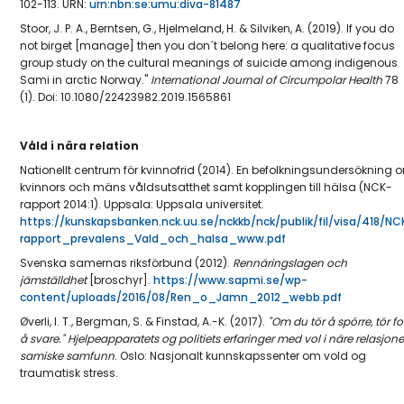
102-113.
URN:
urn:nbn:se:umu:diva-81487
Stoor, J. P. A., Berntsen, G., Hjelmeland, H. & Silviken, A. (2019). If you do
not birget [manage] then you don´t belong here: a qualitative focus
group study on the cultural meanings of suicide among indigenous
Sami in arctic Norway."
International Journal of Circumpolar Health
78
(1). Doi: 10.1080/22423982.2019.1565861
Våld i nära relation
Nationellt centrum för kvinnofrid (2014). En befolkningsundersökning 
kvinnors och mäns våldsutsatthet samt kopplingen till hälsa (NCK-
rapport 2014:1). Uppsala: Uppsala universitet.
https://kunskapsbanken.nck.uu.se/nckkb/nck/publik/fil/visa/418/NC
rapport_prevalens_Vald_och_halsa_www.pdf
Svenska samernas riksförbund (2012).
Rennäringslagen och
jämställdhet
[broschyr].
https://www.sapmi.se/wp-
content/uploads/2016/08/Ren_o_Jamn_2012_webb.pdf
Øverli, I. T., Bergman, S. & Finstad, A.-K. (2017).
"Om du tör å spörre, tör fo
å svare." Hjelpeapparatets og politiets erfaringer med vol i näre relasjoner
samiske samfunn
. Oslo: Nasjonalt kunnskapssenter om vold og
traumatisk stress.