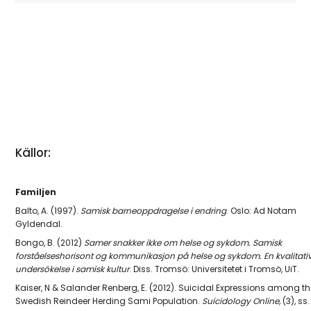
Källor:
Familjen
Balto, A. (1997).
Samisk barneoppdragelse i endring
. Oslo: Ad Notam
Gyldendal.
Bongo, B. (2012)
Samer snakker ikke om helse og sykdom. Samisk
forståelseshorisont og kommunikasjon på helse og sykdom.
En kvalitati
undersökelse i samisk kultur
.
Diss. Tromsö: Universitetet i Tromsö, UiT.
Kaiser, N & Salander Renberg, E. (2012). Suicidal Expressions among th
Swedish Reindeer Herding Sami Population.
Suicidology Online,
(3), ss.