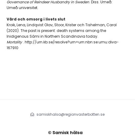
Governance of Reindeer Husbandry in Sweden
. Diss. Umeå:
Umeå universitet.
Vård och omsorg i livets slut
Kroik, Lena, Lindqvist Olav, Stoor, Krister och Tishelman, Carol
(2020). The past is present: death systems among the
Inidigenous Sámi in Northern Scandinavia today.
Mortality
. http://urn.kb.se/resolve?urn=urn:nbn:se:umu:diva-
167910
samiskhalsa@regionvasterbotten.se
© Samisk hälsa