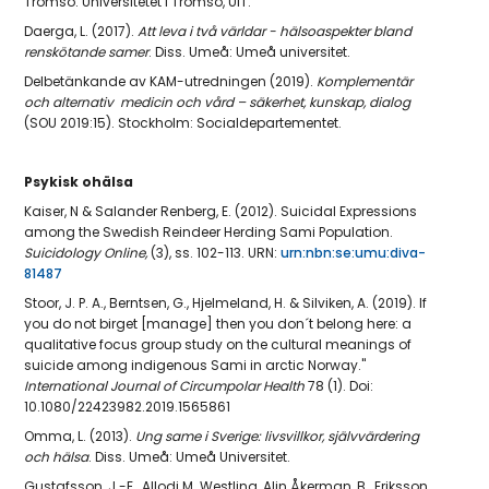
Tromsö: Universitetet i Tromsö, UiT.
Daerga, L. (2017).
Att leva i två världar - hälsoaspekter bland
renskötande samer
. Diss. Umeå: Umeå universitet.
Delbetänkande av KAM-utredningen (2019).
Komplementär
och alternativ medicin och vård – säkerhet, kunskap, dialog
(SOU 2019:15). Stockholm: Socialdepartementet.
Psykisk ohälsa
Kaiser, N & Salander Renberg, E. (2012). Suicidal Expressions
among the Swedish Reindeer Herding Sami Populat
ion.
Suicidology Online,
(3), ss. 102-113.
URN:
urn:nbn:se:umu:diva-
81487
Stoor, J. P. A., Berntsen, G., Hjelmeland, H. & Silviken, A. (2019). If
you do not birget [manage] then you don´t belong here: a
qualitative focus group study on the cultural meanings of
suicide among indigenous Sami in arctic Norway."
International Journal of Circumpolar Health
78 (1). Doi:
10.1080/22423982.2019.1565861
Omma, L. (2013).
Ung same i Sverige: livsvillkor, självvärdering
och hälsa
.
Diss.
Umeå: Umeå Universitet.
Gustafsson, J.-E., Allodi M. Westling, Alin Åkerman, B., Eriksson,