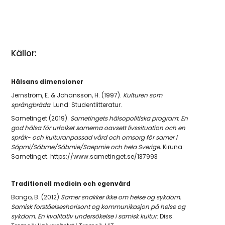
Källor:
Hälsans dimensioner
Jernström, E. & Johansson, H. (1997).
Kulturen som
språngbräda
. Lund: Studentlitteratur.
Sametinget (2019).
Sametingets hälsopolitiska program
:
En
god hälsa för urfolket samerna oavsett livssituation och en
språk- och kulturanpassad vård och omsorg för samer i
Sápmi/Sábme/Sábmie/Saepmie och hela Sverige.
Kiruna:
Sametinget. https://www.sametinget.se/137993
Traditionell medicin och egenvård
Bongo, B. (2012)
Samer snakker ikke om helse og sykdom.
Samisk forståelseshorisont og kommu
nikasjon på helse og
sykdom.
En kvalitativ undersökelse i samisk kultur
. Diss.