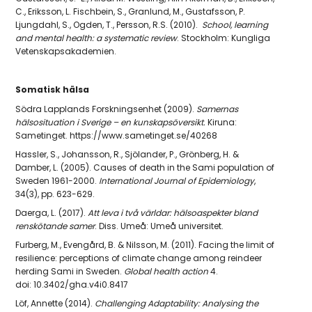
C., Eriksson, L. Fischbein, S., Granlund, M., Gustafsson, P.
Ljungdahl, S., Ogden, T., Persson, R.S. (2010).
School, learning
and mental health: a systematic review
. Stockholm:
Kungliga
Vetenskapsakademien.
Somatisk hälsa
Södra Lapplands Forskningsenhet (2009).
Samernas
hälsosituation i Sverige – en kunskapsöversikt.
Kiruna:
Sametinget
. https://www.sametinget.se/40268
Hassler, S., Johansson, R., Sjölander, P., Grönberg, H. &
Damber, L. (2005).
Causes of death in the Sami population of
Sweden 1961-2000.
International Journal of Epidemiology
,
34(3), pp. 623-629.
Daerga, L. (2017).
Att leva i två världar: hälsoaspekter bland
renskötande samer
. Diss. Umeå: Umeå universitet.
Furberg, M., Evengård, B. & Nilsson, M. (2011). Facing the limit of
resilience: perceptions of climate change among reindeer
herding Sami in Sweden.
Global health action
4.
doi: 10.3402/gha.v4i0.8417
Löf, Annette (2014).
Challenging Adaptability: Analysing the